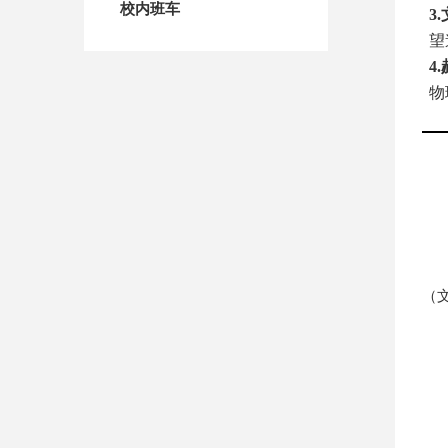
校内班车
3
望
4
物
（