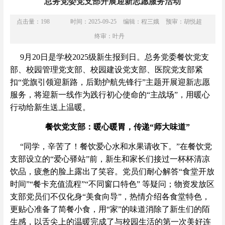
总务党委党支部开展迎新志愿服务活动
点击量：
198
时间：2025-09-25
编辑：程三娥
预审：胡悦超
终审：叶丹
9月20日是学校2025级新生报到日。总务党委餐饮党支
部、校园管理党支部、校园建设党支部、医院党支部紧
扣“党旗引领迎新路，后勤护航先锋行”主题开展迎新志愿
服务，将迎新一线作为践行初心使命的“主战场”，用暖心
行动给新生送上温暖。
餐饮党支部：暖心暖胃，传递“师大味道”
“同学，辛苦了！餐饮爱心水和水果请收下。”在餐饮党
支部设立的“爱心驿站”前，新生和家长们接过一杯杯清凉
饮品，疲惫的脸上露出了笑容。党员们耐心解答“食堂开放
时间”“餐卡充值流程”“不同窗口特色” 等疑问；物资发放区
支部党员们不仅化身“美食向导”，热情介绍各食堂特色，
更贴心准备了简餐小食，用“家”的味道消除了新生们的陌
生感，以舌尖上的温暖完成了与校园生活的第一次美好连