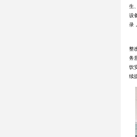
生
设
录
整
务
饮
续