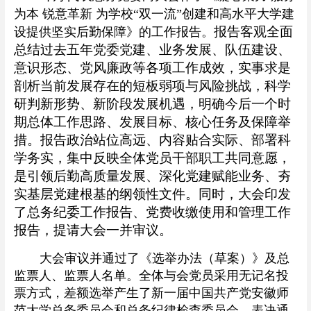
为本
锐意革新
为学校“双一流”创建和高水平大学建
报告客观全面
设提供坚实后勤保障》的工作报告。
总结过去五年党委党建、业务发展、队伍建设、
意识形态、党风廉政等各项工作成效，实事求是
剖析当前发展存在的短板弱项与风险挑战，科学
研判新形势、新阶段发展机遇，明确今后一个时
期总体工作思路、发展目标、核心任务及保障举
措。报告政治站位高远、内容贴合实际、部署科
学务实，集中反映全体党员干部职工共同意愿，
是引领后勤高质量发展、深化党建赋能业务、夯
实基层党建根基的纲领性文件。同时，大会印发
了总务纪委工作报告、党费收缴使用和管理工作
报告，提请大会一并审议。
大会审议并通过了《选举办法（草案）》及总
监票人、监票人名单。全体与会党员采用无记名投
票方式，差额选举产生了新一届中国共产党安徽师
范大学总务委员会和总务纪律检查委员会，表决通