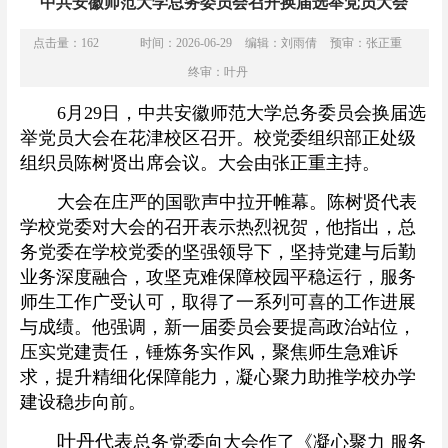
中共安徽师范大学总务委员会召开换届选举党员大会
点击量：
162
时间：2026-06-29
编辑：刘雨倩
预审：张正重
终审：叶丹
6月29日，中共安徽师范大学总务委员会换届选
举党员大会在花津校区召开。校党委组织部正处级
组织员陈树贤出席会议。大会由张正重主持。
大会在庄严的国歌声中拉开帷幕。陈树贤代表
学校党委对大会的召开表示热烈祝贺，他指出，总
务党委在学校党委的坚强领导下，坚持党建与后勤
业务深度融合，攻坚克难保障校园平稳运行，服务
师生工作广受认可，取得了一系列可喜的工作进展
与成绩。他强调，新一届委员会要提高政治站位，
压实党建责任，锤炼务实作风，聚焦师生急难诉
求，提升精细化保障能力，凝心聚力助推学校办学
建设稳步向前。
叶丹代表
总务党委向大会作了《凝心聚力
服务