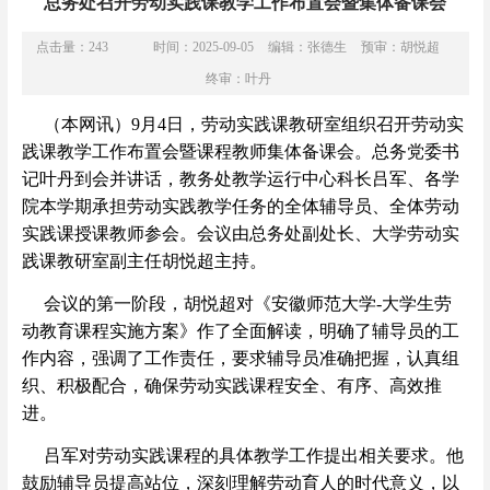
总务处召开劳动实践课教学工作布置会暨集体备课会
点击量：
243
时间：2025-09-05
编辑：张德生
预审：胡悦超
终审：叶丹
（本网讯）9月4日，劳动实践课教研室组织召开劳动实
践课教学工作布置会暨课程教师集体备课会。总务党委书
记叶丹到会并讲话，教务处教学运行中心科长吕军、各学
院本学期承担劳动实践教学任务的全体辅导员、全体劳动
实践课授课教师参会。会议由总务处副处长、大学劳动实
践课教研室副主任胡悦超主持。
会议的第一阶段，胡悦超对《安徽师范大学-大学生劳
动教育课程实施方案》作了全面解读，明确了辅导员的工
作内容，强调了工作责任，要求辅导员准确把握，认真组
织、积极配合，确保劳动实践课程安全、有序、高效推
进。
吕军对劳动实践课程的具体教学工作提出相关要求。他
鼓励辅导员提高站位，深刻理解劳动育人的时代意义，以