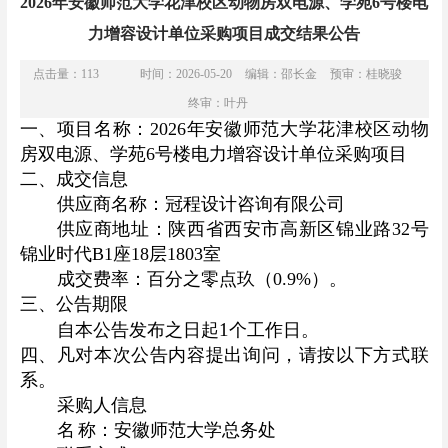
2026年安徽师范大学花津校区动物房双电源、学苑6号楼电
力增容设计单位采购项目成交结果公告
点击量：
113
时间：2026-05-20
编辑：邵长金
预审：桂晓骏
终审：叶丹
一、项目
名称：
2026年安徽师范大学花津校区动物
房双电源、学苑6号楼电力增容设计单位采购项目
二、成交信息
供应商名称：冠程设计咨询有限公司
供应商地址：
陕西省西安市高新区锦业路
32号
锦业时代B1座18层1803室
成交费率：
百分之零点玖（
0.9%）。
三、公告期限
1
自本公告发布之日起
个工作日。
四、凡对本次公告内容提出询问，请按以下方式联
系。
采购人信息
名
称：安徽师范大学总务处